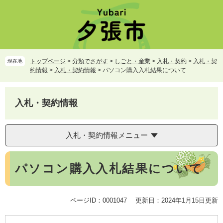
ペ
メ
ー
ニ
ジ
ュ
の
ー
先
を
頭
飛
トップページ
>
分類でさがす
>
しごと・産業
>
入札・契約
>
入札・契
現在地
で
ば
約情報
>
入札・契約情報
>
パソコン購入入札結果について
す。
し
て
本
入札・契約情報
文
へ
入札・契約情報メニュー
本
パソコン購入入札結果について
文
ページID：0001047
更新日：2024年1月15日更新