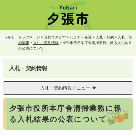
ペ
メ
ー
ニ
ジ
ュ
の
ー
先
を
頭
飛
トップページ
>
分類でさがす
>
しごと・産業
>
入札・契約
>
入札・契
現在地
で
ば
約情報
>
入札・契約情報
>
夕張市役所本庁舎清掃業務に係る入札結果
す。
し
の公表について
て
本
文
入札・契約情報
へ
入札・契約情報メニュー
本
夕張市役所本庁舎清掃業務に係
文
る入札結果の公表について