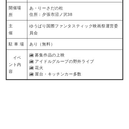
開催場
あ・りーさだの杜
住所：夕張市沼ノ沢38
所
主
ゆうばり国際ファンタスティック映画祭運営委
催
員会
駐 車 場
あり（無料）
🎦 募集作品の上映
イベ
🎦 アイドルグループの野外ライブ
ント内
🎦 花火
容
🎦 屋台・キッチンカー多数