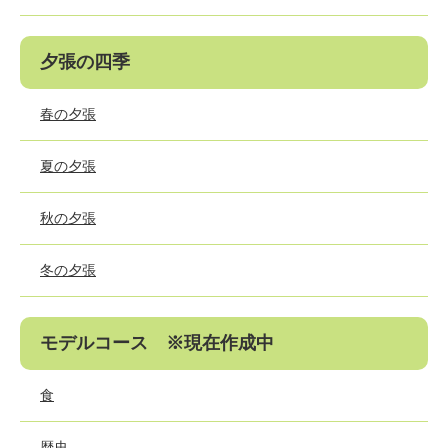
夕張の四季
春の夕張
夏の夕張
秋の夕張
冬の夕張
モデルコース ※現在作成中
食
歴史