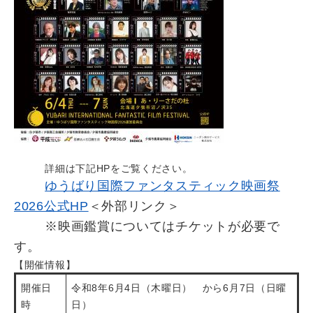
詳細は下記HPをご覧ください。
ゆうばり国際ファンタスティック映画祭
2026公式HP
＜外部リンク＞
※映画鑑賞についてはチケットが必要で
す。
【開催情報】
開催日
令和8年6月4日（木曜日） から6月7日（日曜
時
日）