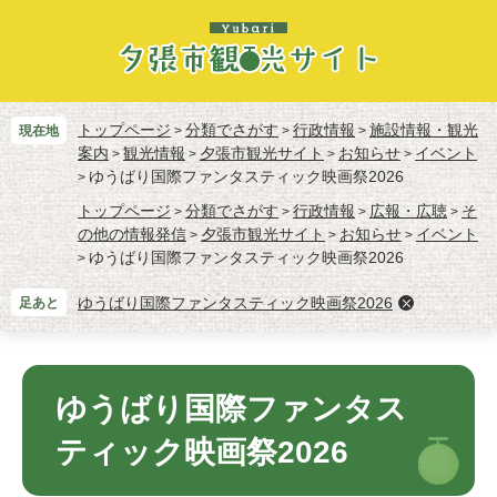
ペ
メ
ー
ニ
ジ
ュ
の
ー
先
を
頭
飛
トップページ
分類でさがす
行政情報
施設情報・観光
現在地
>
>
>
で
ば
案内
観光情報
夕張市観光サイト
お知らせ
イベント
>
>
>
>
す。
し
ゆうばり国際ファンタスティック映画祭2026
>
て
トップページ
分類でさがす
行政情報
広報・広聴
そ
>
>
>
>
本
の他の情報発信
夕張市観光サイト
お知らせ
イベント
>
>
>
文
ゆうばり国際ファンタスティック映画祭2026
>
へ
ゆうばり国際ファンタスティック映画祭2026
足あと
本
文
ゆうばり国際ファンタス
ティック映画祭2026