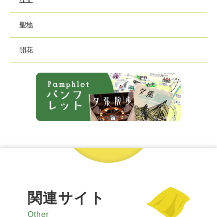
聖地
開花
関連サイト
Other