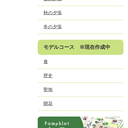
秋の夕張
冬の夕張
モデルコース ※現在作成中
食
歴史
聖地
開花