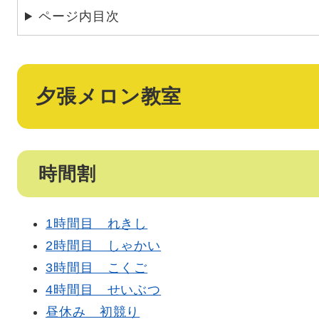
ページ内目次
夕張メロン教室
時間割
1時間目 れきし
2時間目 しゃかい
3時間目 こくご
4時間目 せいぶつ
昼休み 初競り