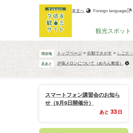
ペ
メ
ー
ニ
本文へ
Foreign language
ジ
ュ
の
ー
観光
スポット
先
を
頭
飛
で
ば
>
>
す。
し
トップページ
分類でさがす
しごと
現在地
て
夕張メロンについて（めろん教室）
足あと
本
文
へ
スマートフォン講習会のお知ら
せ（9月9日開催分）
33
あと
日