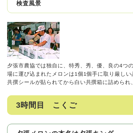
検査風景
夕張市農協では独自に、特秀、秀、優、良の4つ
場に運び込まれたメロンは1個1個手に取り厳し
共撰シールが貼られてから白い共撰箱に詰められ
3時間目 こくご