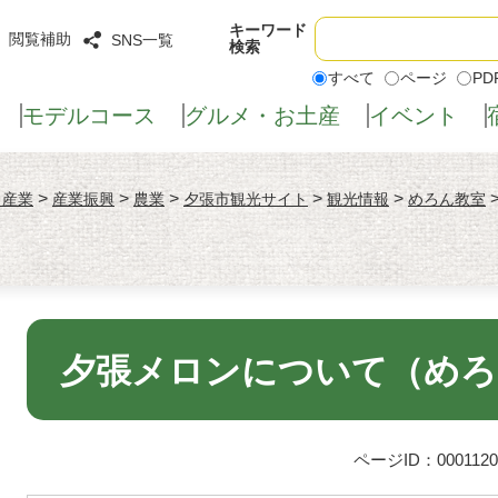
Google
キーワード
閲覧補助
SNS一覧
検索
カ
すべて
ページ
PD
ス
タ
モデル
コース
グルメ・
お土産
イベント
ム
検
索
>
>
>
>
>
・産業
産業振興
農業
夕張市観光サイト
観光情報
めろん教室
本
文
夕張メロンについて（めろ
ページID：0001120