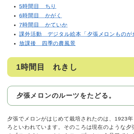
5時間目 ちり
6時間目 かがく
7時間目 かていか
課外活動 デジタル絵本「夕張メロンものが
放課後 四季の農風景
1時間目 れきし
夕張メロンのルーツをたどる。
夕張でメロンがはじめて栽培されたのは、1923年（
ろといわれています。そのころは現在のような夕