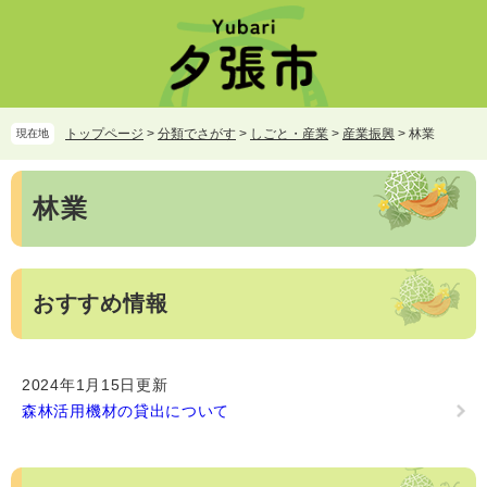
ペ
メ
ー
ニ
ジ
ュ
の
ー
先
を
頭
飛
トップページ
>
分類でさがす
>
しごと・産業
>
産業振興
>
林業
現在地
で
ば
す。
し
本
て
林業
文
本
文
へ
おすすめ情報
2024年1月15日更新
森林活用機材の貸出について