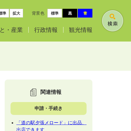
背景色
標準
拡大
標準
黒
青
検
と・
産業
行政情報
観光情報
索
関連情報
申請・手続き
「道の駅夕張メロード」に出品、
出店できます