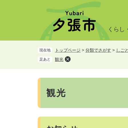
ペ
メ
ー
ニ
ジ
ュ
の
ー
くらし
先
を
頭
飛
で
ば
トップページ
>
分類でさがす
>
しご
現在地
す。
し
て
観光
足あと
本
文
へ
本
文
観光