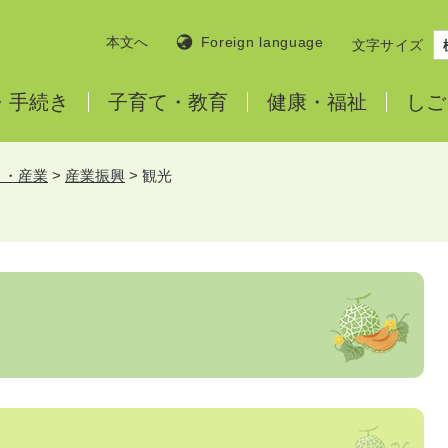
本文へ
Foreign language
文字サイズ
・
手続き
子育て・
教育
健康・
福祉
しご
と・産業
>
産業振興
>
観光