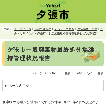
ペ
メ
ー
ニ
ジ
ュ
の
ー
先
を
頭
飛
トップページ
>
分類でさがす
>
くらし・手続き
>
生活環境・衛生
>
ご
現在地
で
ば
み・リサイクル
>
夕張市一般廃棄物最終処分場維持管理状況報告
す。
し
て
本
本
夕張市一般廃棄物最終処分場維
文
文
持管理状況報告
へ
ページID：0007315
更新日：2026年7月15日更新
ページ内目次
廃棄物の処理及び清掃に関する法律第8条の3第2項の規定によ