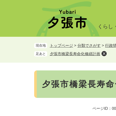
ペ
メ
ー
ニ
ジ
ュ
の
ー
くらし
先
を
頭
飛
で
ば
トップページ
>
分類でさがす
>
行政
現在地
す。
し
て
夕張市橋梁長寿命化修繕計画
足あと
本
文
へ
本
文
夕張市橋梁長寿命
ページID：000