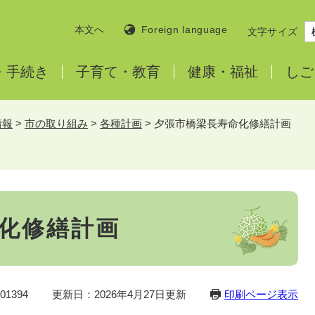
本文へ
Foreign language
文字サイズ
・
手続き
子育て・
教育
健康・
福祉
しご
情報
>
市の取り組み
>
各種計画
>
夕張市橋梁長寿命化修繕計画
化修繕計画
1394
更新日：2026年4月27日更新
印刷ページ表示