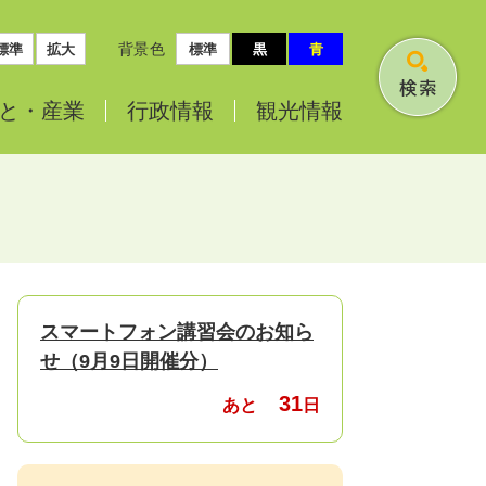
背景色
標準
拡大
標準
黒
青
検
と・
産業
行政情報
観光情報
索
スマートフォン講習会のお知ら
せ（9月9日開催分）
31
あと
日