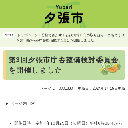
ペ
メ
ー
ニ
ジ
ュ
の
ー
先
を
頭
飛
トップページ
>
分類でさがす
>
行政情報
>
市の取り組み
>
まちづくり
現在地
で
ば
>
第3回夕張市庁舎整備検討委員会を開催しました
す。
し
て
本
本
第3回夕張市庁舎整備検討委員会
文
文
を開催しました
へ
ページID：0001330
更新日：2024年1月15日更新
ページ内目次
開催日時 令和4年10月25日（火曜日）午後6時30分から