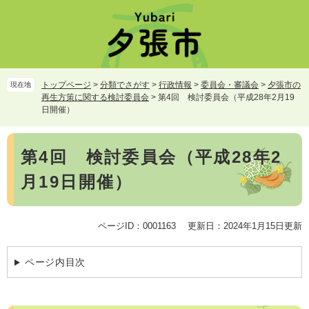
ペ
メ
ー
ニ
ジ
ュ
の
ー
先
を
頭
飛
トップページ
>
分類でさがす
>
行政情報
>
委員会・審議会
>
夕張市の
現在地
で
ば
再生方策に関する検討委員会
>
第4回 検討委員会（平成28年2月19
す。
し
日開催）
て
本
本
文
第4回 検討委員会（平成28年2
文
へ
月19日開催）
ページID：0001163
更新日：2024年1月15日更新
ページ内目次