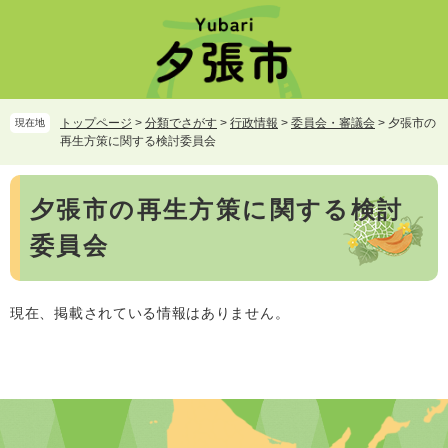
ペ
メ
ー
ニ
ジ
ュ
の
ー
先
を
頭
飛
トップページ
>
分類でさがす
>
行政情報
>
委員会・審議会
>
夕張市の
現在地
で
ば
再生方策に関する検討委員会
す。
し
て
本
本
夕張市の再生方策に関する検討
文
文
委員会
へ
現在、掲載されている情報はありません。