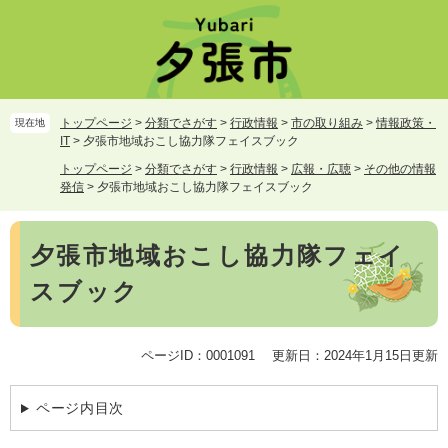
ペ
メ
ー
ニ
ジ
ュ
の
ー
先
を
頭
飛
トップページ
>
分類でさがす
>
行政情報
>
市の取り組み
>
情報政策・
現在地
で
ば
IT
>
夕張市地域おこし協力隊フェイスブック
す。
し
トップページ
>
分類でさがす
>
行政情報
>
広報・広聴
>
その他の情報
て
発信
>
夕張市地域おこし協力隊フェイスブック
本
文
本
へ
夕張市地域おこし協力隊フェイ
文
スブック
ページID：0001091
更新日：2024年1月15日更新
ページ内目次