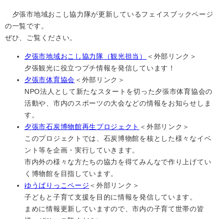
夕張市地域おこし協力隊が更新しているフェイスブックページ
の一覧です。
ぜひ、ご覧ください。
夕張市地域おこし協力隊（観光担当）
＜外部リンク＞
夕張観光に役立つプチ情報を発信しています！
夕張市体育協会
＜外部リンク＞
NPO法人として新たなスタートを切った夕張市体育協会の
活動や、市内のスポーツの大会などの情報をお知らせしま
す。
夕張市石炭博物館再生プロジェクト
＜外部リンク＞
このプロジェクトでは、石炭博物館を核とした様々なイベ
ント等を企画・実行していきます。
市内外の様々な方たちの協力を得てみんなで作り上げてい
く博物館を目指しています。
ゆうばりっこページ
＜外部リンク＞
子どもと子育て支援を目的に情報を発信しています。
まめに情報更新していますので、市内の子育て世帯の皆