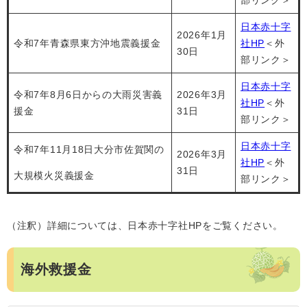
部リンク＞
日本赤十字
2026年1月
令和7年青森県東方沖地震義援金
社HP
＜外
30日
部リンク＞
日本赤十字
令和7年8月6日からの大雨災害義
2026年3月
社HP
＜外
援金
31日
部リンク＞
日本赤十字
令和7年11月18日大分市佐賀関の
2026年3月
社HP
＜外
31日
大規模火災義援金
部リンク＞
（注釈）詳細については、日本赤十字社HPをご覧ください。
海外救援金