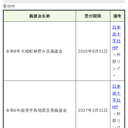
受付中
義援金名称
受付期限
備考
日本
赤十
字社
HP
令和8年大槌町林野火災義援金
2026年8月31日
＜外
部リ
ンク
＞
日本
赤十
字社
HP
令和6年能登半島地震災害義援金
2027年3月31日
＜外
部リ
ンク