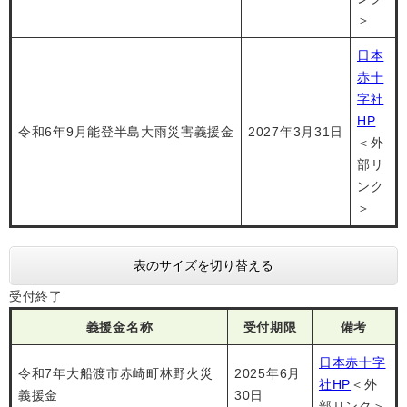
＞
日本
赤十
字社
HP
令和6年9月能登半島大雨災害義援金
2027年3月31日
＜外
部リ
ンク
＞
表のサイズを切り替える
受付終了
義援金名称
受付期限
備考
日本赤十字
令和7年大船渡市赤崎町林野火災
2025年6月
社HP
＜外
義援金
30日
部リンク＞