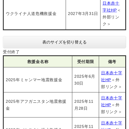
日本赤十
字社HP
＜
ウクライナ人道危機救援金
2027年3月31日
外部リン
ク＞
表のサイズを切り替える
受付終了
救援金名称
受付期限
備考
日本赤十字
2025年6月
2025年ミャンマー地震救援金
社HP
＜外
30日
部リンク＞
日本赤十字
2025年アフガニスタン地震救援
2025年11
社HP
＜外
金
月28日
部リンク＞
日本赤十字
2025年11