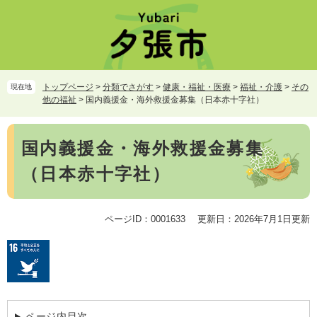
ペ
メ
ー
ニ
ジ
ュ
の
ー
先
を
頭
飛
トップページ
>
分類でさがす
>
健康・福祉・医療
>
福祉・介護
>
その
現在地
で
ば
他の福祉
>
国内義援金・海外救援金募集（日本赤十字社）
す。
し
て
本
本
国内義援金・海外救援金募集
文
文
（日本赤十字社）
へ
ページID：0001633
更新日：2026年7月1日更新
ページ内目次