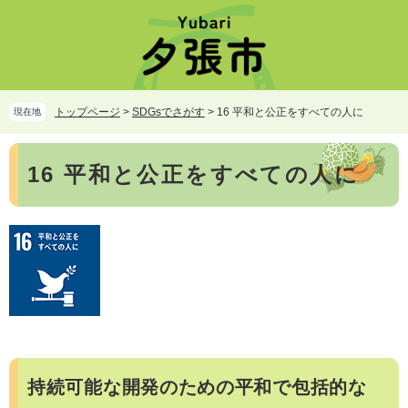
ペ
メ
ー
ニ
ジ
ュ
の
ー
先
を
頭
飛
トップページ
>
SDGsでさがす
>
16 平和と公正をすべての人に
現在地
で
ば
す。
し
本
て
16 平和と公正をすべての人に
文
本
文
へ
持続可能な開発のための平和で包括的な