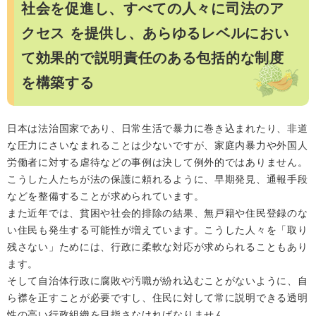
社会を促進し、すべての人々に司法のア
クセス を提供し、あらゆるレベルにおい
て効果的で説明責任のある包括的な制度
を構築する
日本は法治国家であり、日常生活で暴力に巻き込まれたり、非道
な圧力にさいなまれることは少ないですが、家庭内暴力や外国人
労働者に対する虐待などの事例は決して例外的ではありません。
こうした人たちが法の保護に頼れるように、早期発見、通報手段
などを整備することが求められています。
また近年では、貧困や社会的排除の結果、無戸籍や住民登録のな
い住民も発生する可能性が増えています。こうした人々を「取り
残さない」ためには、行政に柔軟な対応が求められることもあり
ます。
そして自治体行政に腐敗や汚職が紛れ込むことがないように、自
ら襟を正すことが必要ですし、住民に対して常に説明できる透明
性の高い行政組織を目指さなければなりません。