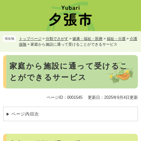
ペ
メ
ー
ニ
ジ
ュ
の
ー
先
を
頭
飛
トップページ
>
分類でさがす
>
健康・福祉・医療
>
福祉・介護
>
介護
現在地
で
ば
保険
>
家庭から施設に通って受けることができるサービス
す。
し
て
本
本
家庭から施設に通って受けるこ
文
文
とができるサービス
へ
ページID：0001545
更新日：2025年9月4日更新
ページ内目次