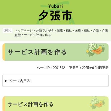
ペ
メ
ー
ニ
ジ
ュ
の
ー
先
を
頭
飛
トップページ
>
分類でさがす
>
健康・福祉・医療
>
福祉・介護
>
介護
現在地
で
ば
保険
>
サービス計画を作る
す。
し
て
本
本
サービス計画を作る
文
文
へ
ページID：0001542
更新日：2025年9月4日更新
ページ内目次
サービス計画を作る