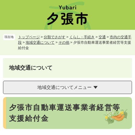
ペ
メ
ー
ニ
ジ
ュ
の
ー
先
を
頭
飛
トップページ
>
分類でさがす
>
くらし・手続き
>
交通
>
市内の交通手
現在地
で
ば
段
>
地域交通について
>
その他
>
夕張市自動車運送事業者経営等支援
す。
し
給付金
て
本
文
地域交通について
へ
地域交通についてメニュー
本
夕張市自動車運送事業者経営等
文
支援給付金