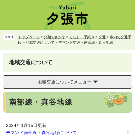
ペ
メ
ー
ニ
ジ
ュ
の
ー
先
を
頭
飛
トップページ
>
分類でさがす
>
くらし・手続き
>
交通
>
市内の交通手
現在地
で
ば
段
>
地域交通について
>
デマンド交通
>
南部線・真谷地線
す。
し
て
本
地域交通について
文
へ
地域交通についてメニュー
本
南部線・真谷地線
文
2024年1月15日更新
デマンド南部線・真谷地線について