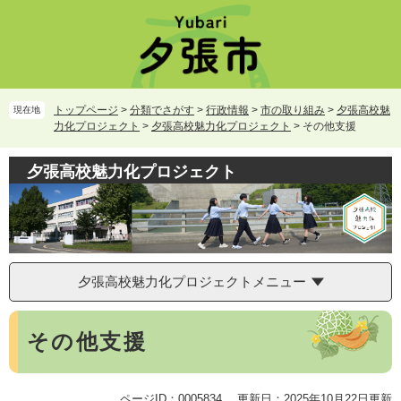
ペ
メ
ー
ニ
ジ
ュ
の
ー
先
を
頭
飛
トップページ
>
分類でさがす
>
行政情報
>
市の取り組み
>
夕張高校魅
現在地
で
ば
力化プロジェクト
>
夕張高校魅力化プロジェクト
>
その他支援
す。
し
て
夕張高校魅力化プロジェクト
本
文
へ
夕張高校魅力化プロジェクトメニュー
本
その他支援
文
ページID：0005834
更新日：2025年10月22日更新