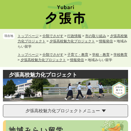
ペ
メ
ー
ニ
ジ
ュ
の
ー
先
を
頭
飛
トップページ
>
分類でさがす
>
行政情報
>
市の取り組み
>
夕張高校魅
現在地
で
ば
力化プロジェクト
>
夕張高校魅力化プロジェクト
>
情報発信
>
地域み
す。
し
らい留学
て
トップページ
>
分類でさがす
>
子育て・教育
>
学校・教育
>
学校教育
本
>
夕張高校魅力化プロジェクト
>
情報発信
>
地域みらい留学
文
へ
夕張高校魅力化プロジェクト
夕張高校魅力化プロジェクトメニュー
本
地域みらい留学
文