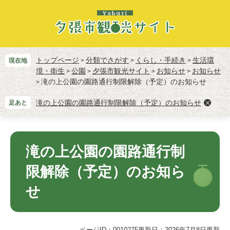
ペ
メ
ー
ニ
ジ
ュ
の
ー
先
を
頭
飛
トップページ
分類でさがす
くらし・手続き
生活環
現在地
>
>
>
で
ば
境・衛生
公園
夕張市観光サイト
お知らせ
お知らせ
>
>
>
>
す。
し
滝の上公園の園路通行制限解除（予定）のお知らせ
>
て
本
滝の上公園の園路通行制限解除（予定）のお知らせ
足あと
文
へ
本
文
滝の上公園の園路通行制
限解除（予定）のお知ら
せ
ページID：0010275
更新日：2026年7月8日更新