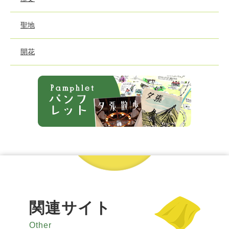
聖地
開花
関連サイト
Other