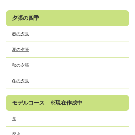
夕張の四季
春の夕張
夏の夕張
秋の夕張
冬の夕張
モデルコース ※現在作成中
食
歴史