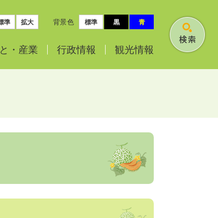
背景色
標準
拡大
標準
黒
青
検
と・
産業
行政情報
観光情報
索