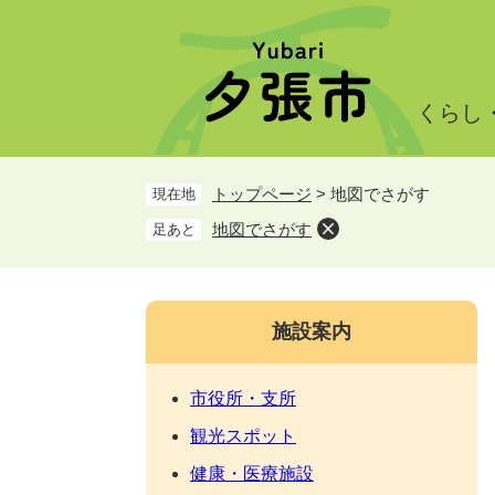
ペ
メ
ー
ニ
ジ
ュ
の
ー
くらし
先
を
頭
飛
で
ば
トップページ
>
地図でさがす
現在地
す。
し
て
地図でさがす
足あと
本
文
へ
施設案内
市役所・支所
観光スポット
健康・医療施設