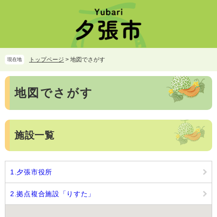
ペ
メ
ー
ニ
ジ
ュ
の
ー
先
を
頭
飛
トップページ
>
地図でさがす
現在地
で
ば
す。
し
本
て
地図でさがす
文
本
文
へ
施設一覧
1.夕張市役所
2.拠点複合施設「りすた」