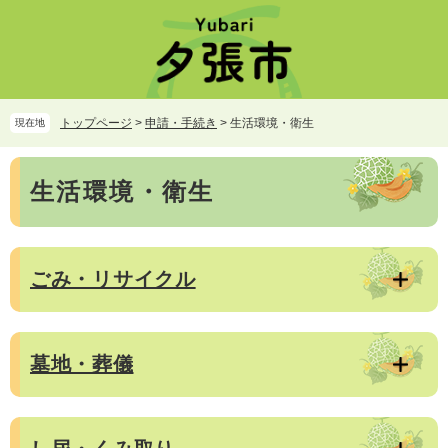
ペ
メ
ー
ニ
ジ
ュ
の
ー
先
を
頭
飛
トップページ
>
申請・手続き
>
生活環境・衛生
現在地
で
ば
す。
し
本
て
生活環境・衛生
文
本
文
へ
ごみ・リサイクル
墓地・葬儀