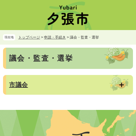
ペ
メ
ー
ニ
ジ
ュ
の
ー
先
を
頭
飛
トップページ
>
申請・手続き
>
議会・監査・選挙
現在地
で
ば
す。
し
本
て
議会・監査・選挙
文
本
文
へ
市議会