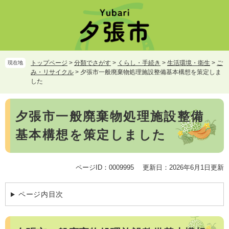
ペ
メ
ー
ニ
ジ
ュ
の
ー
先
を
頭
飛
トップページ
>
分類でさがす
>
くらし・手続き
>
生活環境・衛生
>
ご
現在地
で
ば
み・リサイクル
>
夕張市一般廃棄物処理施設整備基本構想を策定しま
す。
し
した
て
本
本
文
夕張市一般廃棄物処理施設整備
文
へ
基本構想を策定しました
ページID：0009995
更新日：2026年6月1日更新
ページ内目次