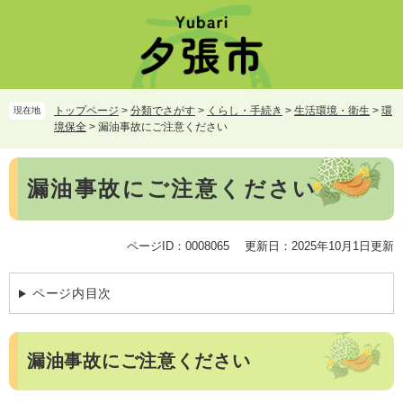
ペ
メ
ー
ニ
ジ
ュ
の
ー
先
を
頭
飛
トップページ
>
分類でさがす
>
くらし・手続き
>
生活環境・衛生
>
環
現在地
で
ば
境保全
>
漏油事故にご注意ください
す。
し
て
本
本
漏油事故にご注意ください
文
文
へ
ページID：0008065
更新日：2025年10月1日更新
ページ内目次
漏油事故にご注意ください