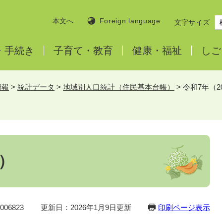
本文へ
Foreign language
文字サイズ
・
手続き
子育て・
教育
健康・
福祉
しご
情報
>
統計データ
>
地域別人口統計（住民基本台帳）
>
令和7年（2
年）
06823
更新日：2026年1月9日更新
印刷ページ表示