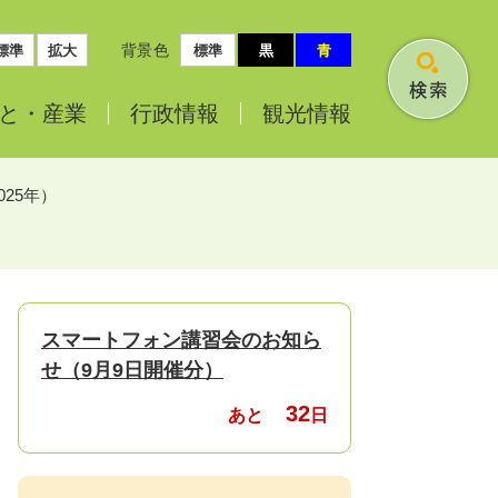
背景色
標準
拡大
標準
黒
青
検
と・
産業
行政情報
観光情報
索
025年）
スマートフォン講習会のお知ら
せ（9月9日開催分）
32
あと
日