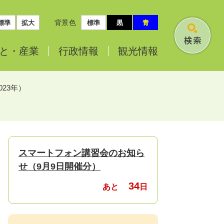
背景色
標準
拡大
標準
黒
青
検
と・
産業
行政情報
観光情報
索
023年）
スマートフォン講習会のお知ら
せ（9月9日開催分）
34
あと
日