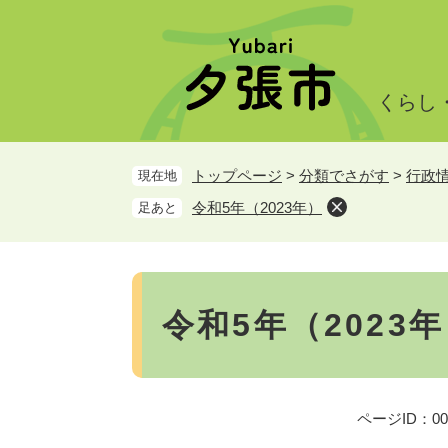
ペ
メ
ー
ニ
ジ
ュ
の
ー
くらし
先
を
頭
飛
で
ば
トップページ
>
分類でさがす
>
行政
現在地
す。
し
て
令和5年（2023年）
足あと
本
文
へ
本
文
令和5年（2023
ページID：000