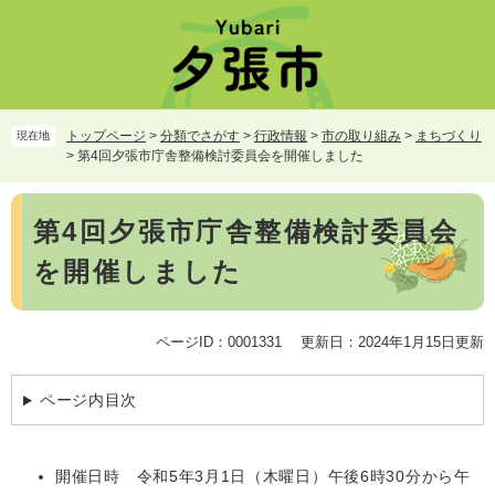
ペ
メ
ー
ニ
ジ
ュ
の
ー
先
を
頭
飛
トップページ
>
分類でさがす
>
行政情報
>
市の取り組み
>
まちづくり
現在地
で
ば
>
第4回夕張市庁舎整備検討委員会を開催しました
す。
し
て
本
本
第4回夕張市庁舎整備検討委員会
文
文
を開催しました
へ
ページID：0001331
更新日：2024年1月15日更新
ページ内目次
開催日時 令和5年3月1日（木曜日）午後6時30分から午