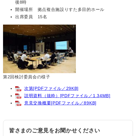
後8時
開催場所 拠点複合施設りすた多目的ホール
出席委員 15名
第2回検討委員会の様子
次第[PDFファイル／29KB]
説明資料（抜粋）[PDFファイル／1.34MB]
意見交換概要[PDFファイル／89KB]
皆さまのご意見をお聞かせください