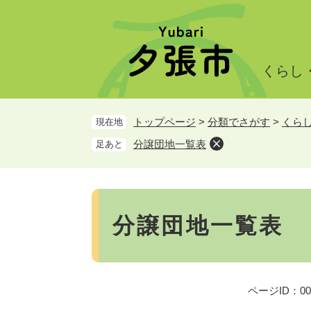
ペ
メ
ー
ニ
ジ
ュ
の
ー
くらし
先
を
頭
飛
で
ば
トップページ
>
分類でさがす
>
くら
現在地
す。
し
て
分譲団地一覧表
足あと
本
文
へ
本
文
分譲団地一覧表
ページID：000