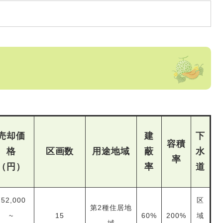
売却価
建
下
容積
格
区画数
用途地域
蔽
水
率
（円）
率
道
752,000
区
第2種住居地
~
15
60%
200%
域