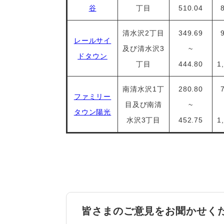
谷
丁目
510.04
清水沢2丁目
349.69
レールサイ
及び清水沢3
~
ドタウン
丁目
444.80
1
南清水沢1丁
280.80
ファミリー
目及び南清
~
タウン陽光
水沢3丁目
452.75
1
皆さまのご意見をお聞かせく