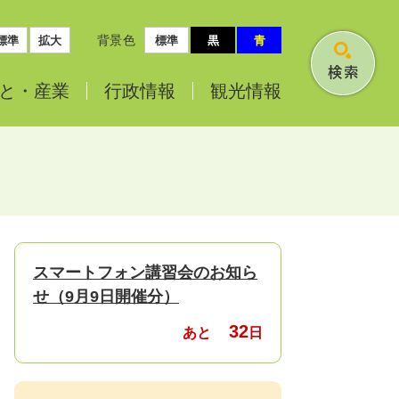
背景色
標準
拡大
標準
黒
青
検
と・
産業
行政情報
観光情報
索
スマートフォン講習会のお知ら
せ（9月9日開催分）
32
あと
日