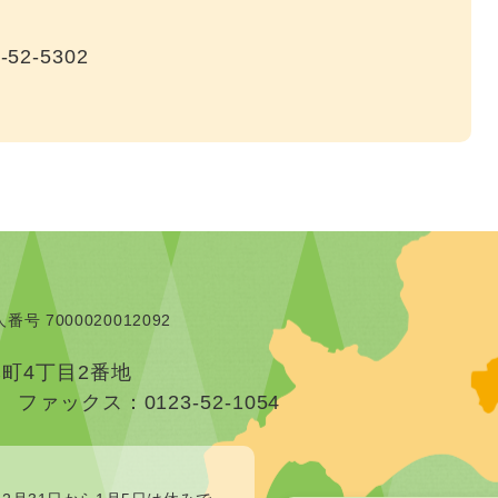
-52-5302
番号 7000020012092
本町4丁目2番地
）
ファックス：0123-52-1054