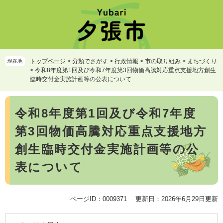
ペ
メ
ー
ニ
ジ
ュ
の
ー
先
を
頭
飛
トップページ
>
分類でさがす
>
行政情報
>
市の取り組み
>
まちづくり
現在地
で
ば
>
令和8年度第1回及び令和7年度第3回物価高騰対応重点支援地方創生
す。
し
臨時交付金実施計画等の公表について
て
本
本
文
令和8年度第1回及び令和7年度
文
へ
第3回物価高騰対応重点支援地方
創生臨時交付金実施計画等の公
表について
ページID：0009371
更新日：2026年6月29日更新