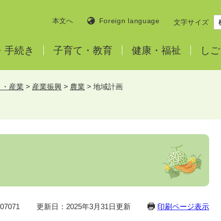
本文へ
Foreign language
文字サイズ
・
手続き
子育て・
教育
健康・
福祉
しご
と・産業
>
産業振興
>
農業
>
地域計画
7071
更新日：2025年3月31日更新
印刷ページ表示