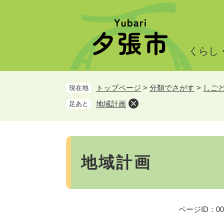
ペ
メ
ー
ニ
ジ
ュ
の
ー
くらし
先
を
頭
飛
で
ば
トップページ
>
分類でさがす
>
しご
現在地
す。
し
て
地域計画
足あと
本
文
へ
本
文
地域計画
ページID：000