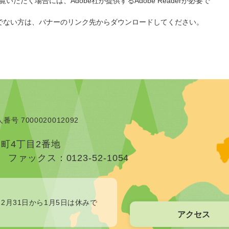
いただく場合には、Adobe社が提供するAdobe Readerが必要で
をお持ちでない方は、バナーのリンク先からダウンロードしてください。
番号 7000020012092
本町4丁目2番地
）
ファックス：0123-52-1054
2月31日から1月5日は休みで
アクセス