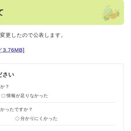
て
を変更したので公表します。
.76MB]
ださい
たか？
情報が足りなかった
すかったですか？
分かりにくかった