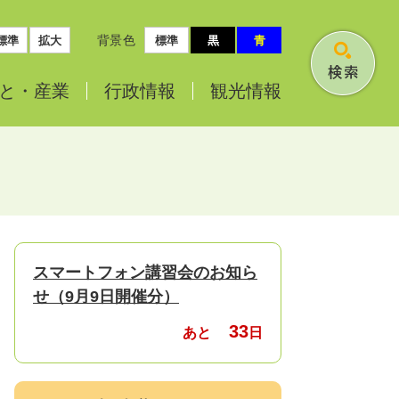
背景色
標準
拡大
標準
黒
青
検
と・
産業
行政情報
観光情報
索
スマートフォン講習会のお知ら
せ（9月9日開催分）
33
あと
日