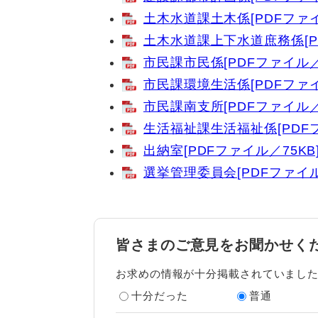
土木水道課土木係[PDFファイ
土木水道課上下水道庶務係[PD
市民課市民係[PDFファイル／1
市民課環境生活係[PDFファイ
市民課南支所[PDFファイル／3
生活福祉課生活福祉係[PDFフ
出納室[PDFファイル／75KB
選挙管理委員会[PDFファイル
皆さまのご意見をお聞かせく
お求めの情報が十分掲載されていまし
十分だった
普通