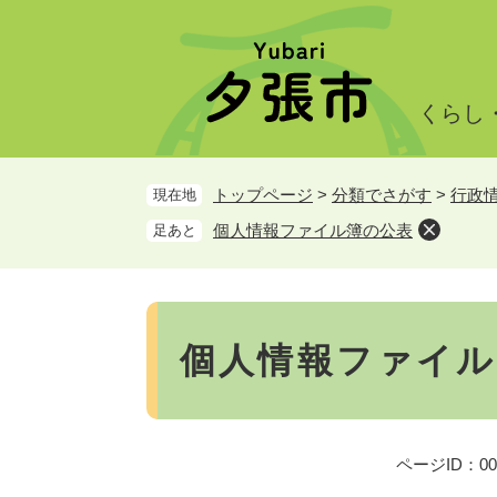
ペ
メ
ー
ニ
ジ
ュ
の
ー
くらし
先
を
頭
飛
で
ば
トップページ
>
分類でさがす
>
行政
現在地
す。
し
て
個人情報ファイル簿の公表
足あと
本
文
へ
本
文
個人情報ファイル
ページID：000