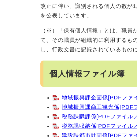
改正に伴い、識別される個人の数が1
を公表しています。
（※）「保有個人情報」とは、職員
て、その職員が組織的に利用するも
し、行政文書に記録されているもの
個人情報ファイル簿
地域振興課企画係[PDFファイ
地域振興課商工観光係[PDFフ
税務課賦課係[PDFファイル／1
税務課収納係[PDFファイル／9
建設課都市計画係[PDFファイ