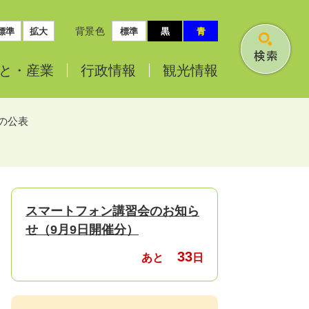
背景色
標準
拡大
標準
黒
青
検
と・
産業
行政情報
観光情報
索
の公表
スマートフォン講習会のお知ら
せ（9月9日開催分）
33
あと
日