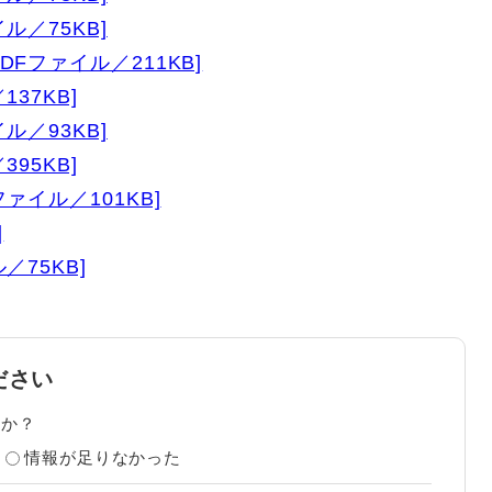
ル／75KB]
Fファイル／211KB]
37KB]
ル／93KB]
95KB]
ァイル／101KB]
]
／75KB]
ださい
たか？
情報が足りなかった