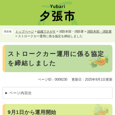
ペ
メ
ー
ニ
ジ
ュ
の
ー
先
を
頭
飛
トップページ
>
組織でさがす
>
消防本部・消防署
>
消防本部・消防署
現在地
で
ば
>
ストロークカー運用に係る協定を締結しました
す。
し
て
本
本
ストロークカー運用に係る協定
文
文
を締結しました
へ
ページID：0008230
更新日：2025年9月1日更新
ページ内目次
9月1日から運用開始