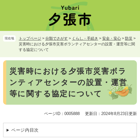
ペ
メ
ー
ニ
ジ
ュ
の
ー
先
を
頭
飛
トップページ
>
分類でさがす
>
くらし・手続き
>
安全・安心
>
防災
>
現在地
で
ば
災害時における夕張市災害ボランティアセンターの設置・運営等に関
す。
し
する協定について
て
本
本
文
災害時における夕張市災害ボラ
文
へ
ンティアセンターの設置・運営
等に関する協定について
ページID：0005888
更新日：2024年8月23日更新
ページ内目次