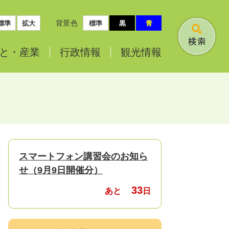
背景色
標準
拡大
標準
黒
青
検
と・
産業
行政情報
観光情報
索
スマートフォン講習会のお知ら
せ（9月9日開催分）
33
あと
日