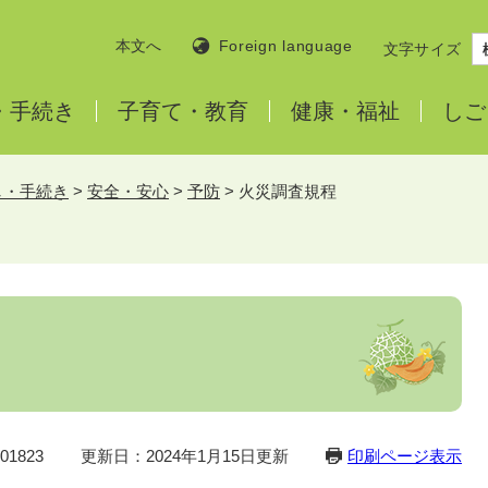
本文へ
Foreign language
文字サイズ
・
手続き
子育て・
教育
健康・
福祉
しご
し・手続き
>
安全・安心
>
予防
>
火災調査規程
1823
更新日：2024年1月15日更新
印刷ページ表示