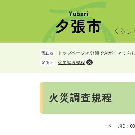
ペ
メ
ー
ニ
ジ
ュ
の
ー
くらし
先
を
頭
飛
で
ば
トップページ
>
分類でさがす
>
くら
現在地
す。
し
て
火災調査規程
足あと
本
文
へ
本
文
火災調査規程
ページID：000