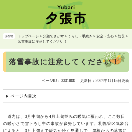
ペ
メ
ー
ニ
ジ
ュ
の
ー
先
を
頭
飛
トップページ
>
分類でさがす
>
くらし・手続き
>
安全・安心
>
防災
>
現在地
で
ば
落雪事故に注意してください！
す。
し
て
本
本
落雪事故に注意してください！
文
文
へ
ページID：0001800
更新日：2024年1月15日更新
ページ内目次
道内は、3月中旬から4月上旬並みの暖気に覆われ、ここ数日
の暖かさで雪下ろし中の事故が多発しています。札幌管区気象台
によると、3月上旬まで暖気が続く見通しで、屋根からの落雪に