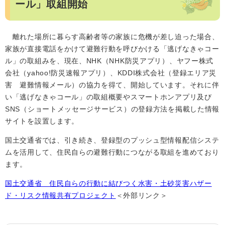
ール」取組開始
離れた場所に暮らす高齢者等の家族に危機が差し迫った場合、
家族が直接電話をかけて避難行動を呼びかける「逃げなきゃコー
ル」の取組みを、現在、NHK（NHK防災アプリ）、ヤフー株式
会社（yahoo!防災速報アプリ）、KDDI株式会社（登録エリア災
害 避難情報メール）の協力を得て、開始しています。それに伴
い「逃げなきゃコール」の取組概要やスマートホンアプリ及び
SNS（ショートメッセージサービス）の登録方法を掲載した情報
サイトを設置します。
国土交通省では、引き続き、登録型のプッシュ型情報配信システ
ムを活用して、住民自らの避難行動につながる取組を進めており
ます。
国土交通省 住民自らの行動に結びつく水害・土砂災害ハザー
ド・リスク情報共有プロジェクト
＜外部リンク＞