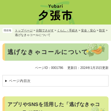
ペ
メ
ー
ニ
ジ
ュ
の
ー
先
を
頭
飛
トップページ
>
分類でさがす
>
くらし・手続き
>
安全・安心
>
防災
>
現在地
で
ば
逃げなきゃコールについて
す。
し
て
本
本
逃げなきゃコールについて
文
文
へ
ページID：0001786
更新日：2024年1月15日更新
ページ内目次
アプリやSNSを活用した「逃げなきゃコ