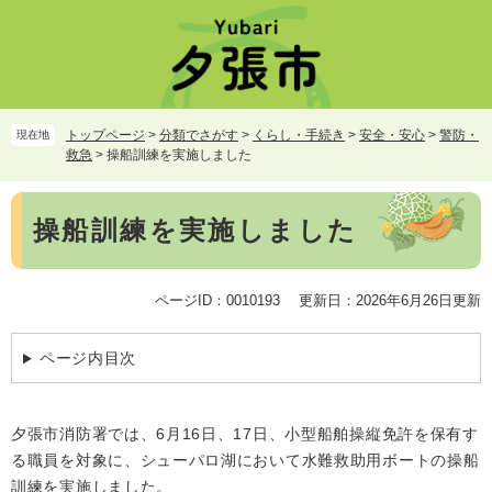
ペ
メ
ー
ニ
ジ
ュ
の
ー
先
を
頭
飛
トップページ
>
分類でさがす
>
くらし・手続き
>
安全・安心
>
警防・
現在地
で
ば
救急
>
操船訓練を実施しました
す。
し
て
本
本
操船訓練を実施しました
文
文
へ
ページID：0010193
更新日：2026年6月26日更新
ページ内目次
夕張市消防署では、6月16日、17日、小型船舶操縦免許を保有す
る職員を対象に、シューパロ湖において水難救助用ボートの操船
訓練を実施しました。