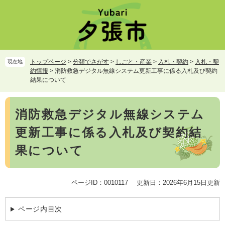
ペ
メ
ー
ニ
ジ
ュ
の
ー
先
を
頭
飛
トップページ
>
分類でさがす
>
しごと・産業
>
入札・契約
>
入札・契
現在地
で
ば
約情報
>
消防救急デジタル無線システム更新工事に係る入札及び契約
す。
し
結果について
て
本
本
文
消防救急デジタル無線システム
文
へ
更新工事に係る入札及び契約結
果について
ページID：0010117
更新日：2026年6月15日更新
ページ内目次