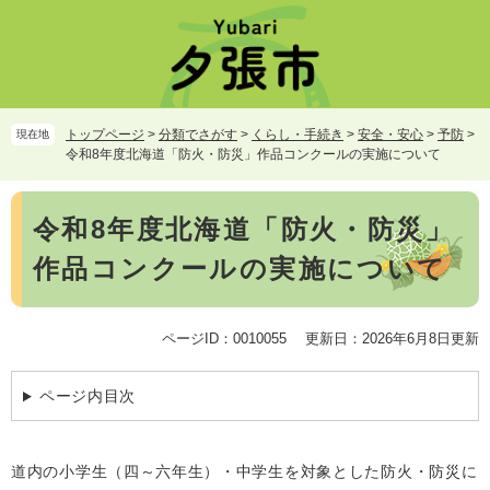
ペ
メ
ー
ニ
ジ
ュ
の
ー
先
を
頭
飛
トップページ
>
分類でさがす
>
くらし・手続き
>
安全・安心
>
予防
>
現在地
で
ば
令和8年度北海道「防火・防災」作品コンクールの実施について
す。
し
て
本
本
令和8年度北海道「防火・防災」
文
文
作品コンクールの実施について
へ
ページID：0010055
更新日：2026年6月8日更新
ページ内目次
道内の小学生（四～六年生）・中学生を対象とした防火・防災に