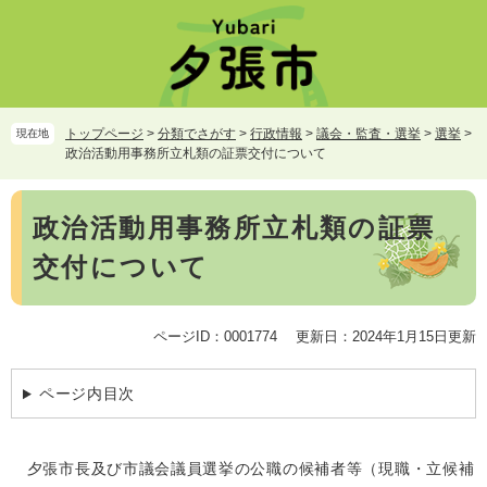
ペ
メ
ー
ニ
ジ
ュ
の
ー
先
を
頭
飛
トップページ
>
分類でさがす
>
行政情報
>
議会・監査・選挙
>
選挙
>
現在地
で
ば
政治活動用事務所立札類の証票交付について
す。
し
て
本
本
政治活動用事務所立札類の証票
文
文
交付について
へ
ページID：0001774
更新日：2024年1月15日更新
ページ内目次
夕張市長及び市議会議員選挙の公職の候補者等（現職・立候補