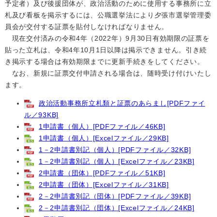
予定者）及び後援団体が、政治活動のために使用する事務所に立
札及び看板を掲示するには、公職選挙法により夕張市選挙管理委
員会が交付する証票を貼付しなければなりません。
現在交付済みの令和4年（2022年）9月30日有効期限の証票を
貼った立札は、令和4年10月1日以降は掲示できません。引き続
き掲示する場合は有効期限までに更新手続きをしてください。
なお、新規に証票交付申請される場合は、随時受け付けいたし
ます。
政治活動事務所立札類と証票のあらまし[PDFファイ
ル／93KB]
1申請書（個人）[PDFファイル／46KB]
1申請書（個人）[Excelファイル／29KB]
1－2申請書別記（個人）[PDFファイル／32KB]
1－2申請書別記（個人）[Excelファイル／23KB]
2申請書（団体）[PDFファイル／51KB]
2申請書（団体）[Excelファイル／31KB]
2－2申請書別記（団体）[PDFファイル／39KB]
2－2申請書別記（団体）[Excelファイル／24KB]