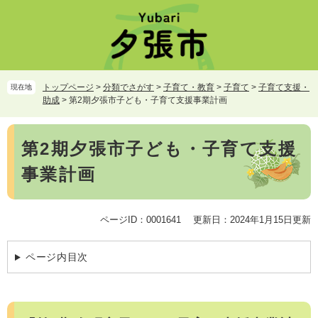
ペ
メ
ー
ニ
ジ
ュ
の
ー
先
を
頭
飛
トップページ
>
分類でさがす
>
子育て・教育
>
子育て
>
子育て支援・
現在地
で
ば
助成
>
第2期夕張市子ども・子育て支援事業計画
す。
し
て
本
本
第2期夕張市子ども・子育て支援
文
文
事業計画
へ
ページID：0001641
更新日：2024年1月15日更新
ページ内目次