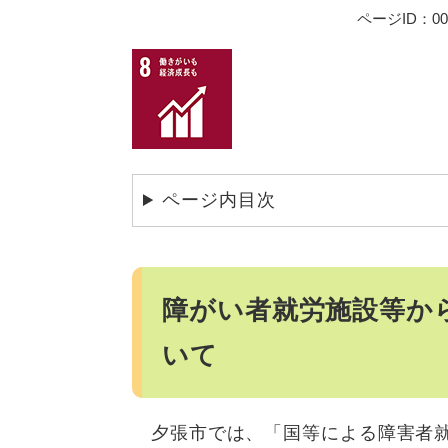
ページID：000
ページ内目次
障がい者就労施設等か
いて
夕張市では、「国等による障害者就