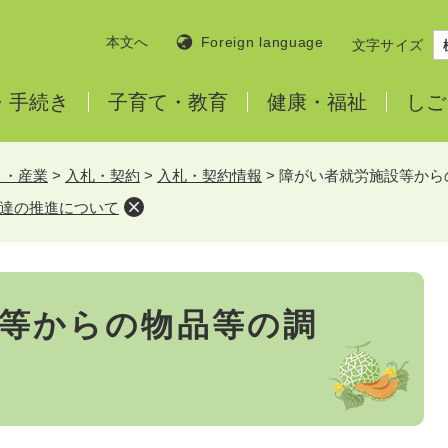
本文へ
Foreign language
文字サイズ
・
手続き
子育て・
教育
健康・
福祉
しご
と・産業
>
入札・契約
>
入札・契約情報
>
障がい者就労施設等から
達の推進について
等からの物品等の調
て