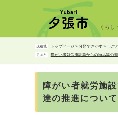
ペ
メ
ー
ニ
ジ
ュ
の
ー
くらし
先
を
頭
飛
で
ば
トップページ
>
分類でさがす
>
しご
現在地
す。
し
て
障がい者就労施設等からの物品等の調
足あと
本
文
へ
本
文
障がい者就労施設
達の推進につい