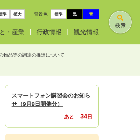
背景色
標準
拡大
標準
黒
青
検
と・
産業
行政情報
観光情報
索
の物品等の調達の推進について
スマートフォン講習会のお知ら
せ（9月9日開催分）
34
あと
日