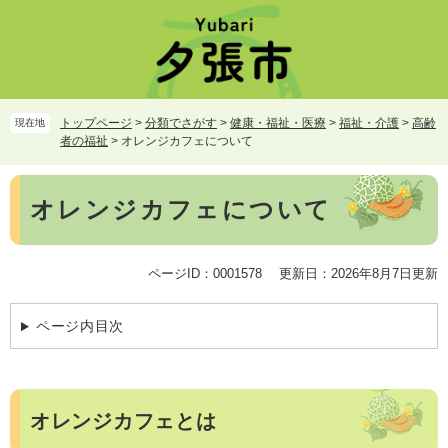
ペ
メ
ー
ニ
ジ
ュ
の
ー
先
を
頭
飛
トップページ
>
分類でさがす
>
健康・福祉・医療
>
福祉・介護
>
高齢
現在地
で
ば
者の福祉
>
オレンジカフェについて
す。
し
て
本
本
オレンジカフェについて
文
文
へ
ページID：0001578
更新日：2026年8月7日更新
ページ内目次
オレンジカフェとは