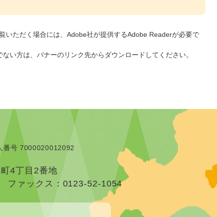
いただく場合には、Adobe社が提供するAdobe Readerが必要で
をお持ちでない方は、バナーのリンク先からダウンロードしてください。
番号 7000020012092
本町4丁目2番地
）
ファックス：0123-52-1054