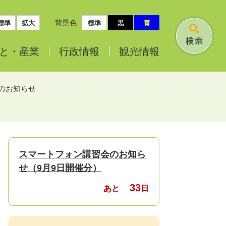
背景色
標準
拡大
標準
黒
青
検
と・
産業
行政情報
観光情報
索
のお知らせ
スマートフォン講習会のお知ら
せ（9月9日開催分）
33
あと
日