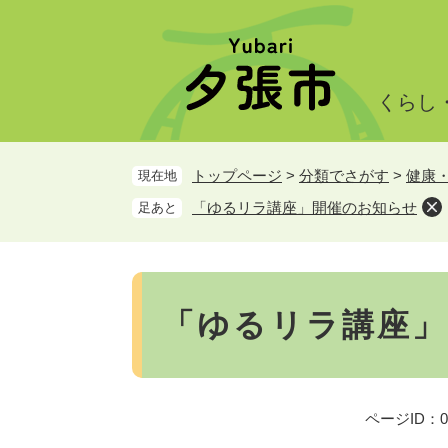
ペ
メ
ー
ニ
ジ
ュ
の
ー
くらし
先
を
頭
飛
で
ば
トップページ
>
分類でさがす
>
健康
現在地
す。
し
て
「ゆるリラ講座」開催のお知らせ
足あと
本
文
へ
本
文
「ゆるリラ講座」
ページID：00