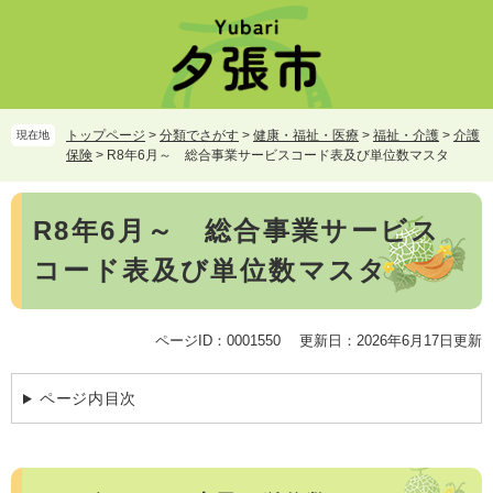
ペ
メ
ー
ニ
ジ
ュ
の
ー
先
を
頭
飛
トップページ
>
分類でさがす
>
健康・福祉・医療
>
福祉・介護
>
介護
現在地
で
ば
保険
>
R8年6月～ 総合事業サービスコード表及び単位数マスタ
す。
し
て
本
本
R8年6月～ 総合事業サービス
文
文
コード表及び単位数マスタ
へ
ページID：0001550
更新日：2026年6月17日更新
ページ内目次