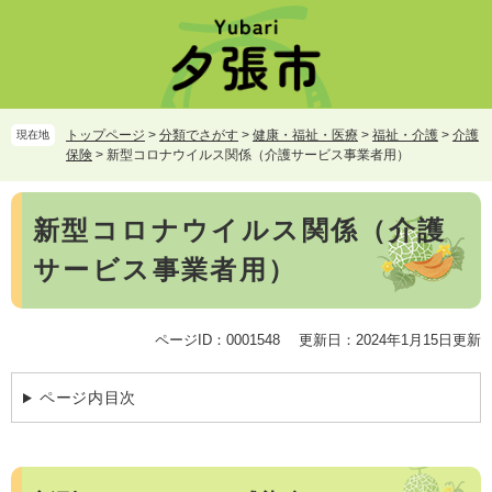
ペ
メ
ー
ニ
ジ
ュ
の
ー
先
を
頭
飛
トップページ
>
分類でさがす
>
健康・福祉・医療
>
福祉・介護
>
介護
現在地
で
ば
保険
>
新型コロナウイルス関係（介護サービス事業者用）
す。
し
て
本
本
新型コロナウイルス関係（介護
文
文
サービス事業者用）
へ
ページID：0001548
更新日：2024年1月15日更新
ページ内目次